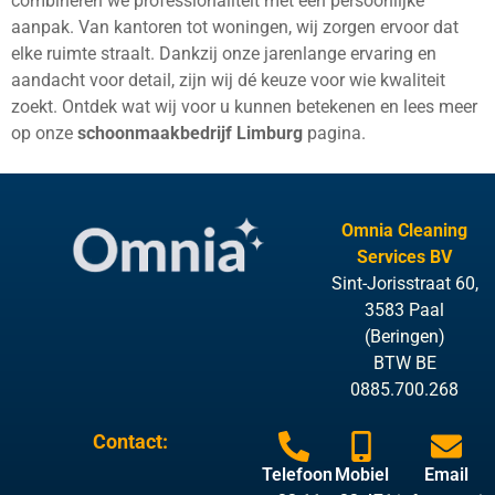
combineren we professionaliteit met een persoonlijke
aanpak. Van kantoren tot woningen, wij zorgen ervoor dat
elke ruimte straalt. Dankzij onze jarenlange ervaring en
aandacht voor detail, zijn wij dé keuze voor wie kwaliteit
zoekt. Ontdek wat wij voor u kunnen betekenen en lees meer
op onze
schoonmaakbedrijf Limburg
pagina.
Omnia Cleaning
Services BV
Sint-Jorisstraat 60,
3583 Paal
(Beringen)
BTW BE
0885.700.268
Contact:
Telefoon
Mobiel
Email