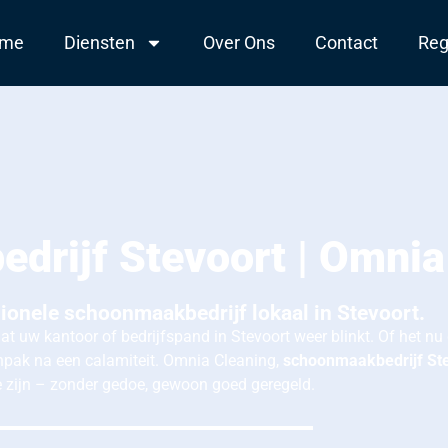
me
Diensten
Over Ons
Contact
Reg
drijf Stevoort | Omnia
ionele schoonmaakbedrijf lokaal in Stevoort.
at uw kantoor of bedrijfspand in Stevoort weer blinkt. Of het 
npak na een calamiteit. Omnia Cleaning,
schoonmaakbedrijf
St
te zijn – zonder gedoe, gewoon goed geregeld.