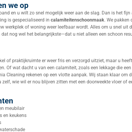
sen we op
and en u wilt zo snel mogelijk weer aan de slag. Dan is het fijn 
ing is gespecialiseerd in
calamiteitenschoonmaak
. We pakken 
w werkplek of woning weer leefbaar wordt. Alles om u snel uit 
 is dat nog wel het belangrijkste—dat u niet alleen een schoon res
kel of praktijkruimte er weer fris en verzorgd uitziet, maar u heef
oen. Of wat dacht u van een calamiteit, zoals een lekkage die een
ia Cleaning rekenen op een vlotte aanpak. Wij staan klaar om d
zelf, wie wil er nou blijven zitten met een doorweekte vloer of e
hten
en meubilair
es en keukens
s
 waterschade