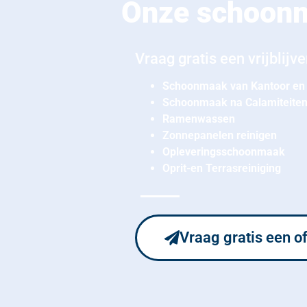
Onze schoonm
Vraag gratis een vrijblijv
Schoonmaak van Kantoor en 
Schoonmaak na Calamiteite
Ramenwassen
Zonnepanelen reinigen
Opleveringsschoonmaak
Oprit-en Terrasreiniging
Vraag gratis een o