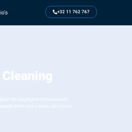
+32 11 762 767
io’s
 Cleaning
nu gaat om dagelijkse schoonmaak,
evoort
staat voor u klaar. Uw ruimte