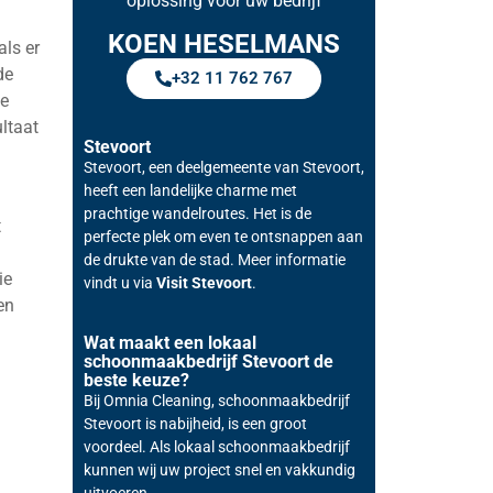
oplossing voor uw bedrijf
KOEN HESELMANS
als er
de
+32 11 762 767
de
ultaat
Stevoort
Stevoort, een deelgemeente van Stevoort,
heeft een landelijke charme met
prachtige wandelroutes. Het is de
t
perfecte plek om even te ontsnappen aan
de drukte van de stad. Meer informatie
ie
vindt u via
Visit Stevoort
.
en
Wat maakt een lokaal
schoonmaakbedrijf Stevoort de
beste keuze?
Bij Omnia Cleaning, schoonmaakbedrijf
Stevoort is nabijheid, is een groot
voordeel. Als lokaal schoonmaakbedrijf
kunnen wij uw project snel en vakkundig
uitvoeren.