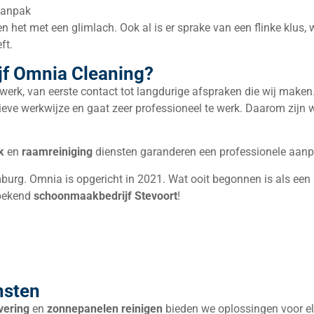
 aanpak
 het met een glimlach. Ook al is er sprake van een flinke klus, w
ft.
f Omnia Cleaning?
werk, van eerste contact tot langdurige afspraken die wij maken
eve werkwijze en gaat zeer professioneel te werk. Daarom zijn w
k
en
raamreiniging
diensten garanderen een professionele aanp
burg. Omnia is opgericht in 2021. Wat ooit begonnen is als een 
 bekend
schoonmaakbedrijf
Stevoort
!
nsten
vering
en
zonnepanelen reinigen
bieden we oplossingen voor e