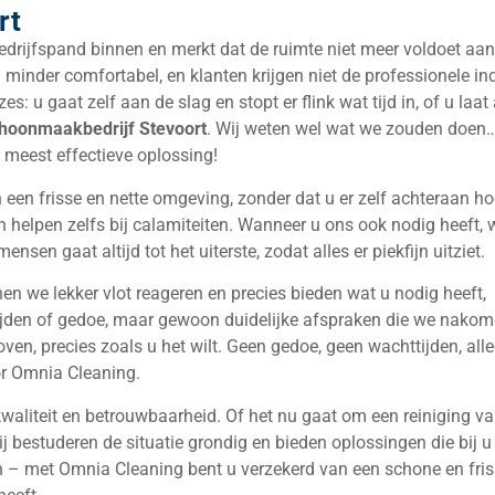
rt
bedrijfspand binnen en merkt dat de ruimte niet meer voldoet aa
inder comfortabel, en klanten krijgen niet de professionele in
zes: u gaat zelf aan de slag en stopt er flink wat tijd in, of u laat 
hoonmaakbedrijf
Stevoort
. Wij weten wel wat we zouden doen
 meest effectieve oplossing!
 een frisse en nette omgeving, zonder dat u er zelf achteraan ho
elpen zelfs bij calamiteiten. Wanneer u ons ook nodig heeft, w
sen gaat altijd tot het uiterste, zodat alles er piekfijn uitziet.
nen we lekker vlot reageren en precies bieden wat u nodig heeft,
ijden of gedoe, maar gewoon duidelijke afspraken die we nakom
ven, precies zoals u het wilt. Geen gedoe, geen wachttijden, all
r Omnia Cleaning.
waliteit en betrouwbaarheid. Of het nu gaat om een reiniging v
ij bestuderen de situatie grondig en bieden oplossingen die bij u
ein – met Omnia Cleaning bent u verzekerd van een schone en fri