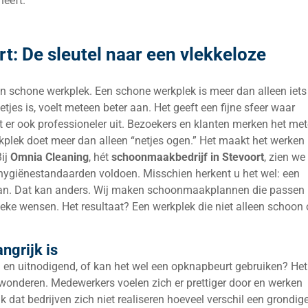
eeft.
: De sleutel naar een vlekkeloze
 schone werkplek. Een schone werkplek is meer dan alleen iets
etjes is, voelt meteen beter aan. Het geeft een fijne sfeer waar
et er ook professioneler uit. Bezoekers en klanten merken het me
erkplek doet meer dan alleen “netjes ogen.” Het maakt het werken
Bij
Omnia Cleaning
, hét
schoonmaakbedrijf in
Stevoort
, zien we
hygiënestandaarden voldoen. Misschien herkent u het wel: een
is aan. Dat kan anders. Wij maken schoonmaakplannen die passen 
eke wensen. Het resultaat? Een werkplek die niet alleen schoon 
ngrijk is
 en uitnodigend, of kan het wel een opknapbeurt gebruiken? Het
 wonderen. Medewerkers voelen zich er prettiger door en werken
dat bedrijven zich niet realiseren hoeveel verschil een grondig