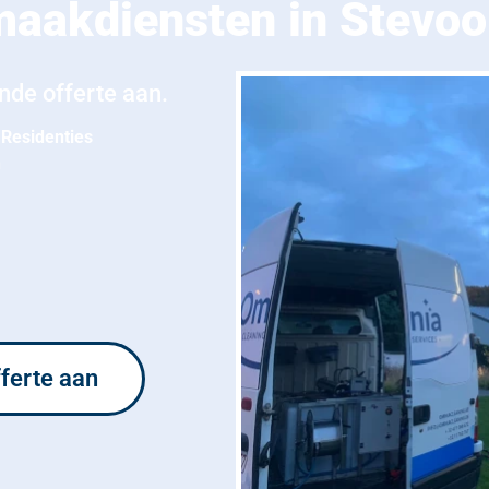
aakdiensten in Stevoo
ende offerte aan.
Residenties
n
fferte aan