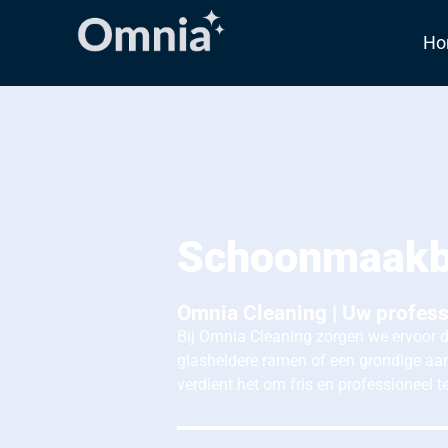
Ho
Schoonmaakbe
Omnia Cleaning | Uw profess
Bij Omnia Cleaning zorgen we ervoor d
glasheldere ramen of een grondige aa
verdient het om fris en professioneel 