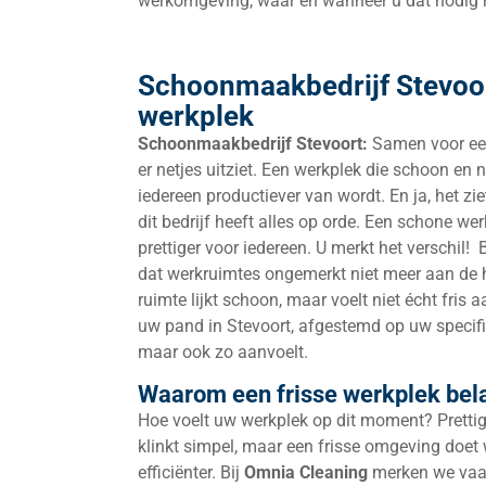
werkomgeving, waar en wanneer u dat nodig h
Schoonmaakbedrijf Stevoort
werkplek
Schoonmaakbedrijf Stevoort:
Samen voor een
er netjes uitziet. Een werkplek die schoon en n
iedereen productiever van wordt. En ja, het zi
dit bedrijf heeft alles op orde. Een schone w
prettiger voor iedereen. U merkt het verschil! 
dat werkruimtes ongemerkt niet meer aan de 
ruimte lijkt schoon, maar voelt niet écht fr
uw pand in Stevoort, afgestemd op uw specifi
maar ook zo aanvoelt.
Waarom een frisse werkplek bela
Hoe voelt uw werkplek op dit moment? Prettig
klinkt simpel, maar een frisse omgeving doet
efficiënter. Bij
Omnia Cleaning
merken we vaak 