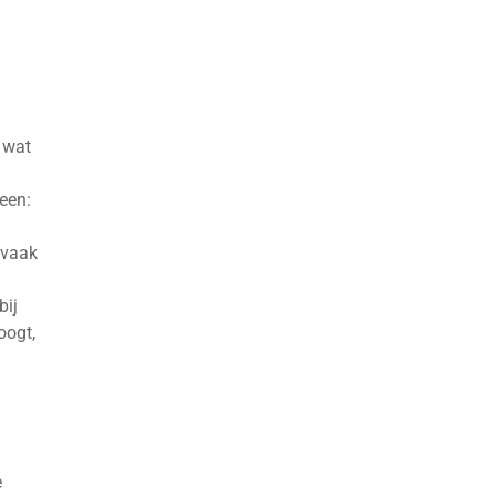
 wat
teen:
 vaak
bij
oogt,
e