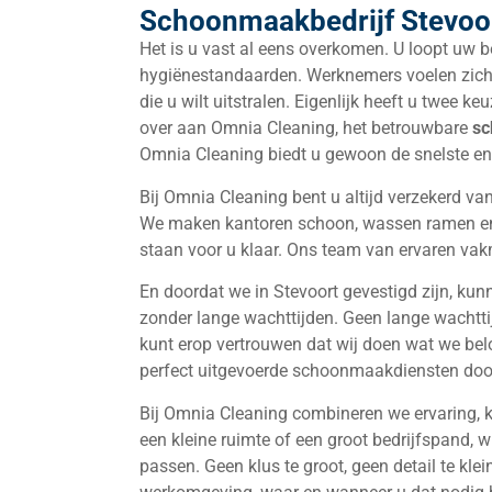
Schoonmaakbedrijf Stevoo
Het is u vast al eens overkomen. U loopt uw 
hygiënestandaarden. Werknemers voelen zich m
die u wilt uitstralen. Eigenlijk heeft u twee keu
over aan Omnia Cleaning, het betrouwbare
sc
Omnia Cleaning biedt u gewoon de snelste en
Bij Omnia Cleaning bent u altijd verzekerd van
We maken kantoren schoon, wassen ramen en h
staan voor u klaar. Ons team van ervaren vakmen
En doordat we in Stevoort gevestigd zijn, kun
zonder lange wachttijden. Geen lange wachtt
kunt erop vertrouwen dat wij doen wat we belo
perfect uitgevoerde schoonmaakdiensten doo
Bij Omnia Cleaning combineren we ervaring, k
een kleine ruimte of een groot bedrijfspand, w
passen. Geen klus te groot, geen detail te kl